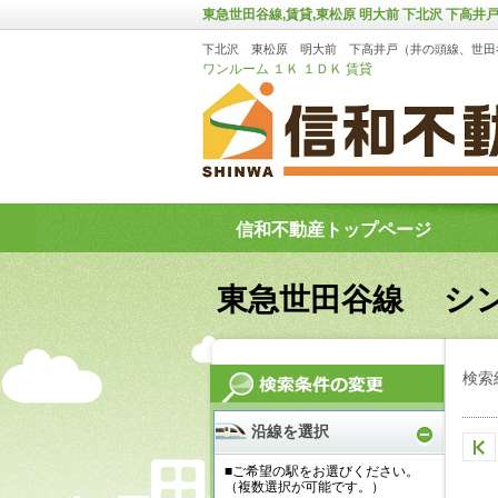
東急世田谷線,賃貸,東松原 明大前 下北沢 下高
下北沢 東松原 明大前 下高井戸（井の頭線、世田
ワンルーム １Ｋ １ＤＫ 賃貸
信和不動産トップページ
東急世田谷線 シ
検索
沿線を選択
■ご希望の駅をお選びください。
（複数選択が可能です。）