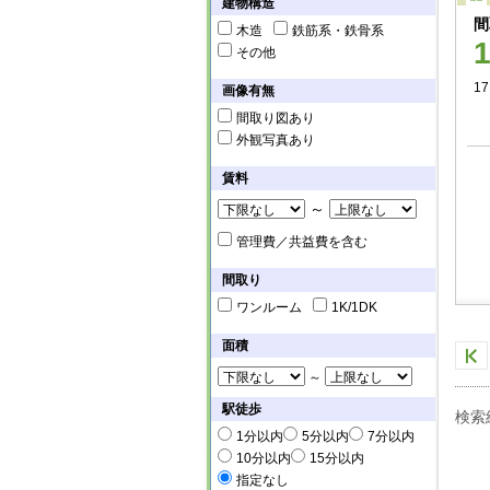
建物構造
間
木造
鉄筋系・鉄骨系
その他
17
画像有無
間取り図あり
外観写真あり
賃料
～
管理費／共益費を含む
間取り
ワンルーム
1K/1DK
面積
～
駅徒歩
検索
1分以内
5分以内
7分以内
10分以内
15分以内
指定なし