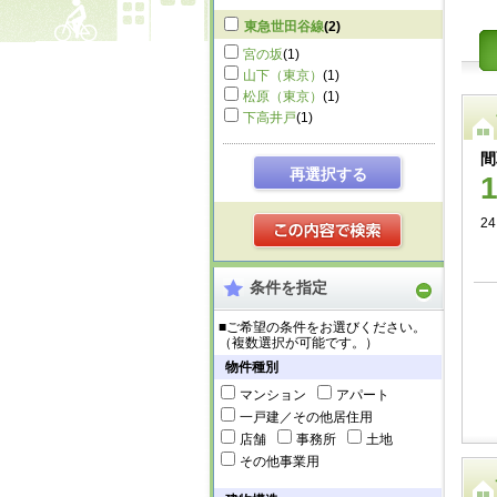
東急世田谷線
(2)
宮の坂
(1)
山下（東京）
(1)
松原（東京）
(1)
下高井戸
(1)
間
再選択する
24
条件を指定
■ご希望の条件をお選びください。
（複数選択が可能です。）
物件種別
マンション
アパート
一戸建／その他居住用
店舗
事務所
土地
その他事業用