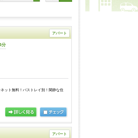
アパート
4分
ーネット無料！バストレイ別！閑静な住
アパート