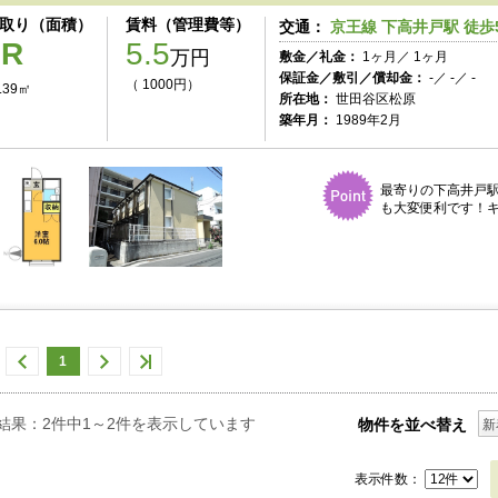
取り（面積）
賃料（管理費等）
交通：
京王線 下高井戸駅 徒歩
1R
5.5
万円
敷金／礼金：
1ヶ月／ 1ヶ月
保証金／敷引／償却金：
-／ -／ -
（ 1000円）
.39㎡
所在地：
世田谷区松原
築年月：
1989年2月
最寄りの下高井戸
も大変便利です！キ
1
結果：2件中1～2件を表示しています
物件を並べ替え
新
表示件数：