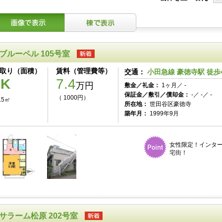
ブルーペル 105号室
取り（面積）
賃料（管理費等）
交通：
小田急線 豪徳寺駅 徒歩
1K
7.4
万円
敷金／礼金：
1ヶ月／ -
保証金／敷引／償却金：
-／ -／ -
（ 1000円）
.5㎡
所在地：
世田谷区豪徳寺
築年月：
1999年9月
女性限定！インタ
宅街！
サラーム松原 202号室