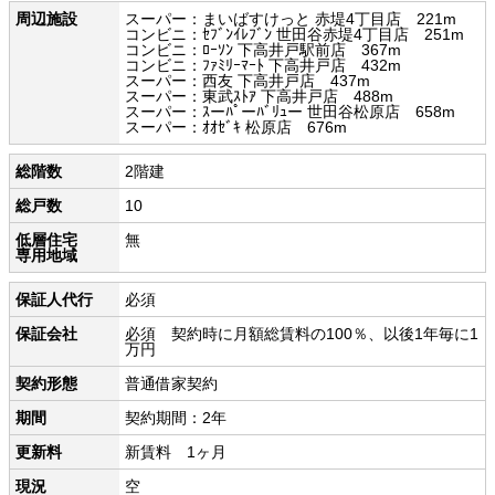
周辺施設
スーパー：まいばすけっと 赤堤4丁目店 221m
コンビニ：ｾﾌﾞﾝｲﾚﾌﾞﾝ 世田谷赤堤4丁目店 251m
コンビニ：ﾛｰｿﾝ 下高井戸駅前店 367m
コンビニ：ﾌｧﾐﾘｰﾏｰﾄ 下高井戸店 432m
スーパー：西友 下高井戸店 437m
スーパー：東武ｽﾄｱ 下高井戸店 488m
スーパー：ｽーﾊﾟーﾊﾞﾘｭー 世田谷松原店 658m
スーパー：ｵｵｾﾞｷ 松原店 676m
総階数
2階建
総戸数
10
低層住宅
無
専用地域
保証人代行
必須
保証会社
必須 契約時に月額総賃料の100％、以後1年毎に1
万円
契約形態
普通借家契約
期間
契約期間：2年
更新料
新賃料 1ヶ月
現況
空