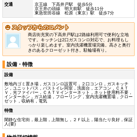
交通
京王線 下高井戸駅 徒歩5分
京王井の頭線 明大前駅 徒歩11分
東急世田谷線 松原（東京）駅 徒歩7分
スタッフからのコメント
商店街充実の下高井戸駅は2路線利用可で便利な立地
です。キッチンは2口ガスコンロ対応で、お料理もし
っかり楽しめます。室内洗濯機置場完備。高さと奥行
きのあるクローゼット付き。駐輪場有り。
設備・特徴
設備
敷地内ゴミ置き場，ガスコンロ設置可，２口コンロ，ガスキッチ
ン，ユニットバス，バストイレ同室，洗面台，エアコン，ＣＡＴ
Ｖ，光ファイバー，ＣＡＴＶインターネット，ネット使用料不要，
インターホン，ガス給湯，フローリング，室内洗濯機置場，クロー
ゼット，収納有，電気
特徴
閑静な住宅街，最上階，上階無し，２Ｆ以上，陽当たり良好，保証
人(要)