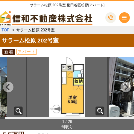
サラーム松原 202号室 世田谷区松原[アパート]
メ
TOP
サラーム松原 202号室
サラーム松原
202号室
新着
アパート
1 / 29
間取り