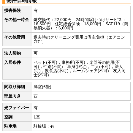
物件詳細情報
損害保険
有
その他一時金
鍵交換代：22,000円 24時間駆けつけサービス：
16,500円 住宅総合保険：18,000円 SAT119（簡
易消火器）：6,600円
その他費用
退去時のクリーニング費用は借主負担（エアコン
含む）
法人契約
可
入居条件
ペット(不可)，事務所(不可)，楽器等の使用(不
可)，性別(不問)，単身(限定)，二人(不可)，法人
(可)，飲食店(不可)，ルームシェア(不可)，友人同
士(不可)
間取り詳細
洋室(6畳)
部屋向き
西
光ファイバー
有
空調
1基
駐車場
駐輪場：有