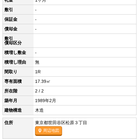
礼金
1ヶ月
敷引
-
保証金
-
償却金
-
敷引
償却区分
積増し敷金
-
積増し理由
無
間取り
1R
専有面積
17.39㎡
所在階
2 / 2
築年月
1989年2月
建物構造
木造
住所
東京都世田谷区松原３丁目
周辺地図