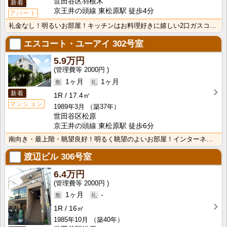
世田谷区羽根木
新着
京王井の頭線 東松原駅 徒歩4分
アパート
礼金なし！明るいお部屋！キッチンはお料理好きに嬉しい2口ガスコンロ設置可能！井の頭線と京王線の2路線･･･
エスコート・ユーアイ
302号室
5.9万円
2000円
1ヶ月
1ヶ月
新着
1R
17.4㎡
マンション
1989年3月
（築37年）
世田谷区松原
京王井の頭線 東松原駅 徒歩6分
南向き・最上階・眺望良好！明るく眺望のよいお部屋！インターネット無料！
渡辺ビル
306号室
6.4万円
2000円
1ヶ月
-
1R
16㎡
1985年10月
（築40年）