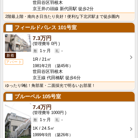
世田谷区羽根木
京王井の頭線 新代田駅 徒歩2分
2階最上階・南向き日当たり良好！便利な下北沢駅まで徒歩圏内
フィールドパレス
101号室
7.3万円
0円
1ヶ月
-
新着
1R
21㎡
アパート
1981年2月
（築45年）
世田谷区羽根木
京王線 代田橋駅 徒歩6分
ゆったり9帖！角部屋・二面採光で明るいお部屋！
ブルーペル
105号室
7.4万円
1000円
1ヶ月
-
1K
24.5㎡
1999年9月
（築26年）