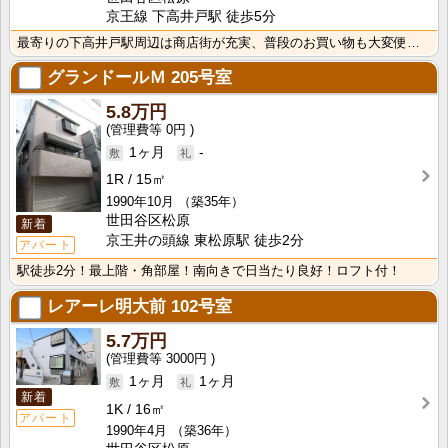
京王線 下高井戸駅 徒歩5分
最寄りの下高井戸駅周辺は商店街が充実、普段のお買い物も大変便利です！キッチンはお料理好きに嬉しい2口･･･
グランドールＭ
205号室
5.8万円
0円
1ヶ月
-
1R
15㎡
1990年10月
（築35年）
世田谷区松原
新着
京王井の頭線 東松原駅 徒歩2分
アパート
駅徒歩2分！最上階・角部屋！南向きで日当たり良好！ロフト付！
レアーレ明大前
102号室
5.7万円
3000円
1ヶ月
1ヶ月
新着
1K
16㎡
アパート
1990年4月
（築36年）