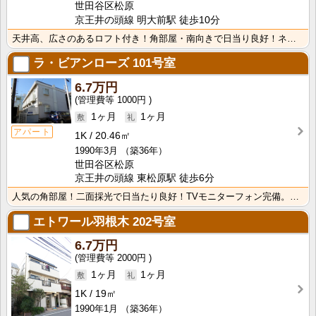
世田谷区松原
京王井の頭線 明大前駅 徒歩10分
天井高、広さのあるロフト付き！角部屋・南向きで日当り良好！ネット無料！室内洗濯機置場！複数沿線が利用･･･
ラ・ビアンローズ
101号室
6.7万円
1000円
1ヶ月
1ヶ月
アパート
1K
20.46㎡
1990年3月
（築36年）
世田谷区松原
京王井の頭線 東松原駅 徒歩6分
人気の角部屋！二面採光で日当たり良好！TVモニターフォン完備。嬉しいバストイレ別、室内洗濯機置き場。･･･
エトワール羽根木
202号室
6.7万円
2000円
1ヶ月
1ヶ月
1K
19㎡
1990年1月
（築36年）