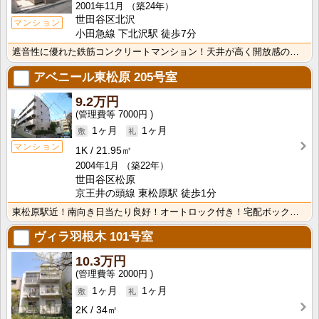
2001年11月
（築24年）
世田谷区北沢
マンション
小田急線 下北沢駅 徒歩7分
遮音性に優れた鉄筋コンクリートマンション！天井が高く開放感のあるお部屋！安心のTVモニターホン付。閑･･･
アベニール東松原
205号室
9.2万円
7000円
1ヶ月
1ヶ月
マンション
1K
21.95㎡
2004年1月
（築22年）
世田谷区松原
京王井の頭線 東松原駅 徒歩1分
東松原駅近！南向き日当たり良好！オートロック付き！宅配ボックスあり
ヴィラ羽根木
101号室
10.3万円
2000円
1ヶ月
1ヶ月
2K
34㎡