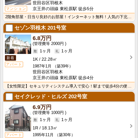
世田谷区羽根木
マンション
京王井の頭線 東松原駅 徒歩5分
2階角部屋・日当り良好のお部屋！インターネット無料！人気の下北沢駅も徒歩圏内！
セゾン羽根木
201号室
6.8万円
2000円
1ヶ月
1ヶ月
新着
1K
22.28㎡
アパート
1987年1月
（築39年）
世田谷区羽根木
京王井の頭線 東松原駅 徒歩4分
【女性限定】セキュリティシステム導入で安心！駅まで徒歩4分の便利で静かな立地！インターネット使用料無･･･
セイクレッド・ヒルズ
202号室
6.9万円
1000円
1ヶ月
1ヶ月
1R
18.13㎡
1995年11月
（築30年）
アパート