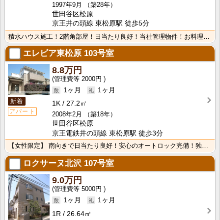
1997年9月
（築28年）
世田谷区松原
京王井の頭線 東松原駅 徒歩5分
積水ハウス施工！2階角部屋！日当たり良好！当社管理物件！お料理好きにオススメのシステムキッチン
エレビア東松原
103号室
8.8万円
2000円
1ヶ月
1ヶ月
新着
1K
27.2㎡
アパート
2008年2月
（築18年）
世田谷区松原
京王電鉄井の頭線 東松原駅 徒歩3分
【女性限定】 南向きで日当たり良好！安心のオートロック完備！独立洗面台
ロクサーヌ北沢
107号室
9.0万円
5000円
1ヶ月
1ヶ月
1R
26.64㎡