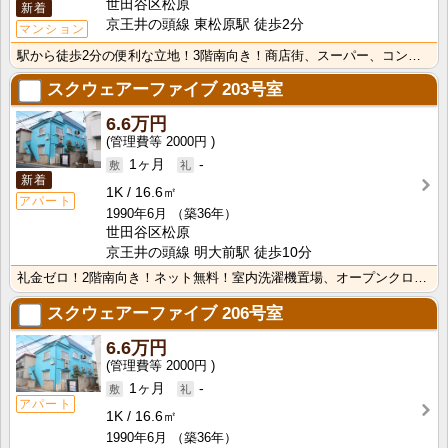
世田谷区松原
新着
京王井の頭線 東松原駅 徒歩2分
マンション
駅から徒歩2分の便利な立地！3階南向き！商店街、スーパー、コンビニ近くお買物も便利！
スクウェアーファイブ
203号室
6.6万円
2000円
1ヶ月
-
新着
1K
16.6㎡
アパート
1990年6月
（築36年）
世田谷区松原
京王井の頭線 明大前駅 徒歩10分
礼金ゼロ！2階南向き！ネット無料！室内洗濯機置場、オープンクローゼット付き！複数沿線が利用できる便利･･･
スクウェアーファイブ
206号室
6.6万円
2000円
1ヶ月
-
アパート
1K
16.6㎡
1990年6月
（築36年）