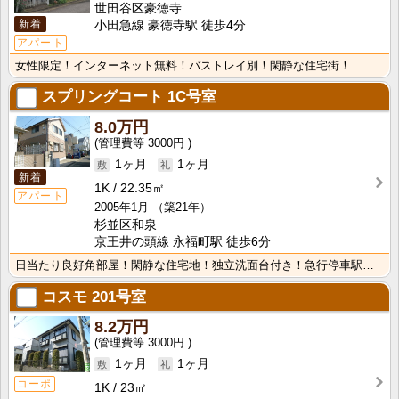
世田谷区豪徳寺
新着
小田急線 豪徳寺駅 徒歩4分
アパート
女性限定！インターネット無料！バストレイ別！閑静な住宅街！
スプリングコート
1C号室
8.0万円
3000円
1ヶ月
1ヶ月
新着
1K
22.35㎡
アパート
2005年1月
（築21年）
杉並区和泉
京王井の頭線 永福町駅 徒歩6分
日当たり良好角部屋！閑静な住宅地！独立洗面台付き！急行停車駅の永福町駅。商店街を通り抜けた閑静な住宅･･･
コスモ
201号室
8.2万円
3000円
1ヶ月
1ヶ月
コーポ
1K
23㎡