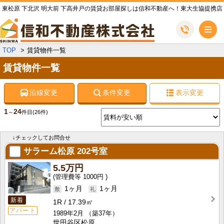
東松原 下北沢 明大前 下高井戸の賃貸お部屋探しは信和不動産へ！東大生協提携店
メ
TOP
賃貸物件一覧
賃貸物件一覧
沿線変更
条件変更
表示変更
1
24
～
件目
(26件)
↓チェックしてお問合せ
サラーム松原
202号室
5.5万円
1000円
1ヶ月
1ヶ月
新着
1R
17.39㎡
アパート
1989年2月
（築37年）
世田谷区松原