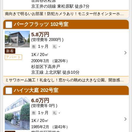
世田谷区松原
京王井の頭線 東松原駅 徒歩7分
南向きで明るいお部屋！防犯カメラあり！モニター付きインターホン！インターネット無料！落ち着いた住環境･･･
パークフラッツ
102号室
5.8万円
2000円
1ヶ月
-
新着
1K
20㎡
アパート
2000年3月
（築26年）
杉並区下高井戸
京王線 上北沢駅 徒歩10分
ミサワホーム施工！礼金なし！窓からの眺めは大きな公園。開放感あふれる居住空間
ハイツ大庭
202号室
6.0万円
0円
1ヶ月
-
1K
20㎡
1985年2月
（築41年）