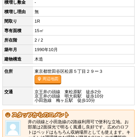
積増し敷金
-
積増し理由
無
間取り
1R
専有面積
15㎡
所在階
2 / 2
築年月
1990年10月
建物構造
木造
住所
東京都世田谷区松原５丁目２９ー３
周辺地図
交通
京王井の頭線 東松原駅 徒歩2分
京王井の頭線 明大前駅 徒歩10分
小田急線 梅ヶ丘駅 徒歩10分
スタッフからのコメント
井の頭線と小田急線の2路線利用可で便利な立地。お
部屋は2面採光で明るく風通し良好です。広めのロフ
トはベッドはもちろん収納場所としても使えます。キ