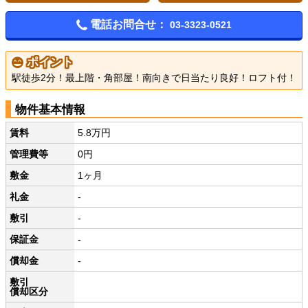
電話お問合せ：
03-3323-0521
ポイント
駅徒歩2分！最上階・角部屋！南向きで日当たり良好！ロフト付！
物件基本情報
賃料
5.8万円
管理費等
0円
敷金
1ヶ月
礼金
-
敷引
-
保証金
-
償却金
-
敷引
償却区分