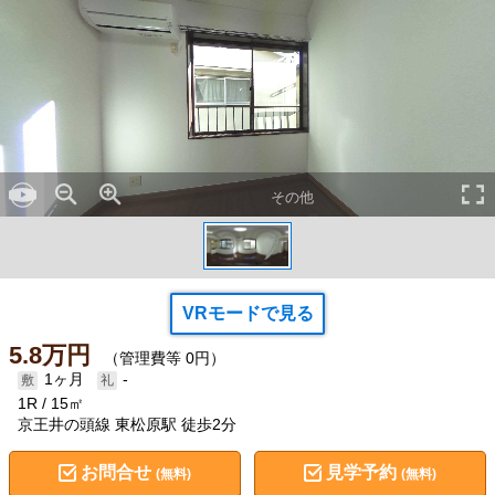
その他
VRモードで見る
5.8万円
（管理費等 0円）
1ヶ月
-
1R
15㎡
京王井の頭線 東松原駅 徒歩2分
お問合せ
見学予約
(無料)
(無料)