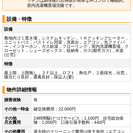
ッチンは調理後のお掃除が簡単なIHコンロで機能的。
室内洗濯機置場完備です。
設備・特徴
設備
敷地内ゴミ置き場，システムキッチン，ＩＨクッキングヒーター，
ユニットバス，バストイレ同室，洗面台，エアコン，光ファイバ
ー，インターホン，ガス給湯，フローリング，室内洗濯機置場，ク
ローゼット，シューズボックス，収納有，ガス(都市ガス)，水道
(公営)
特徴
最上階，上階無し，２Ｆ以上，ロフト，角住戸，２面採光，出窓，
陽当たり良好，通風良好，保証人(要)
物件詳細情報
損害保険
有
その他一時金
鍵交換費用：22,000円
その他
24時間駆けつけサービス：1,100円 住宅総合保
月次費用
険：1,000円 口座引落手数料：440円
その他費用
退去時のクリーニング費用は借主負担（エアコン