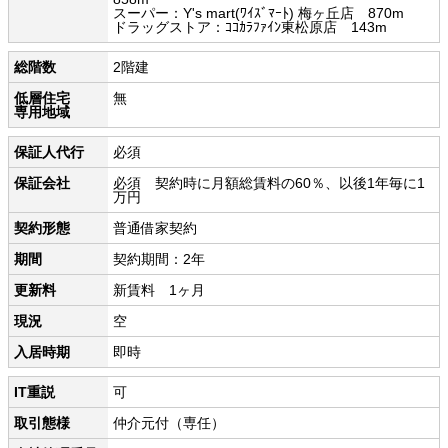
スーパー：Y's mart(ﾜｲｽﾞﾏｰﾄ) 梅ヶ丘店 870m
ドラッグストア：ｺｺｶﾗﾌｧｲﾝ東松原店 143m
総階数
2階建
低層住宅
無
専用地域
保証人代行
必須
保証会社
必須 契約時に月額総賃料の60％、以後1年毎に1
万円
契約形態
普通借家契約
期間
契約期間：2年
更新料
新賃料 1ヶ月
現況
空
入居時期
即時
IT重説
可
取引態様
仲介元付（専任）