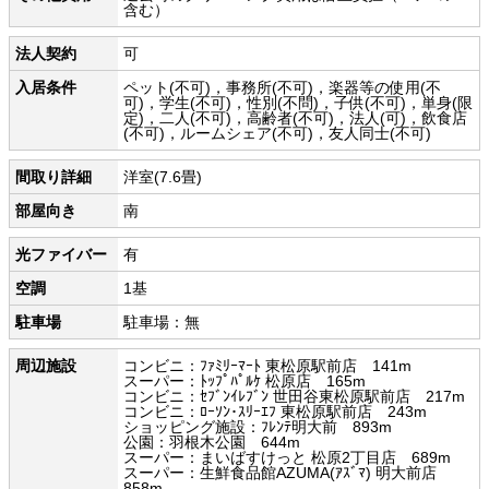
含む）
法人契約
可
入居条件
ペット(不可)，事務所(不可)，楽器等の使用(不
可)，学生(不可)，性別(不問)，子供(不可)，単身(限
定)，二人(不可)，高齢者(不可)，法人(可)，飲食店
(不可)，ルームシェア(不可)，友人同士(不可)
間取り詳細
洋室(7.6畳)
部屋向き
南
光ファイバー
有
空調
1基
駐車場
駐車場：無
周辺施設
コンビニ：ﾌｧﾐﾘｰﾏｰﾄ 東松原駅前店 141m
スーパー：ﾄｯﾌﾟﾊﾟﾙｹ 松原店 165m
コンビニ：ｾﾌﾞﾝｲﾚﾌﾞﾝ 世田谷東松原駅前店 217m
コンビニ：ﾛｰｿﾝ･ｽﾘｰｴﾌ 東松原駅前店 243m
ショッピング施設：ﾌﾚﾝﾃ明大前 893m
公園：羽根木公園 644m
スーパー：まいばすけっと 松原2丁目店 689m
スーパー：生鮮食品館AZUMA(ｱｽﾞﾏ) 明大前店
858m