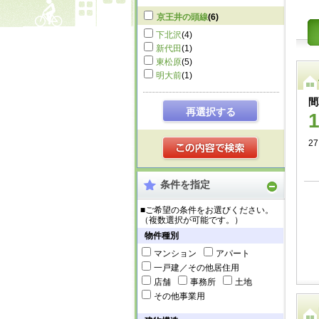
京王井の頭線
(6)
下北沢
(4)
新代田
(1)
東松原
(5)
明大前
(1)
間
再選択する
27
条件を指定
■ご希望の条件をお選びください。
（複数選択が可能です。）
物件種別
マンション
アパート
一戸建／その他居住用
店舗
事務所
土地
その他事業用