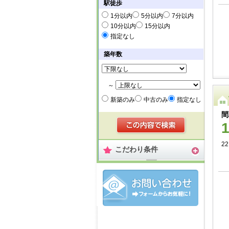
駅徒歩
1分以内
5分以内
7分以内
10分以内
15分以内
指定なし
築年数
～
新築のみ
中古のみ
指定なし
間
22
こだわり条件