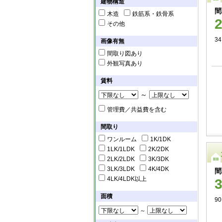
建物構造
間
木造
鉄筋系・鉄骨系
その他
3
画像有無
間取り図あり
外観写真あり
賃料
～
管理費／共益費を含む
間取り
ワンルーム
1K/1DK
1LK/1LDK
2K/2DK
2LK/2LDK
3K/3DK
3LK/3LDK
4K/4DK
間
4LK/4LDK以上
面積
90
～