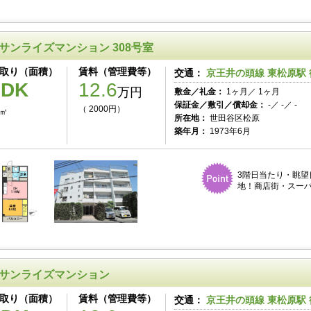
サンライズマンション 308号室
取り（面積）
賃料（管理費等）
交通：
京王井の頭線 東松原駅 
1DK
12.6
万円
敷金／礼金：
1ヶ月／ 1ヶ月
保証金／敷引／償却金：
-／ -／ -
（ 2000円）
3㎡
所在地：
世田谷区松原
築年月：
1973年6月
3階日当たり・眺望
地！商店街・スーパ
サンライズマンション
取り（面積）
賃料（管理費等）
交通：
京王井の頭線 東松原駅 