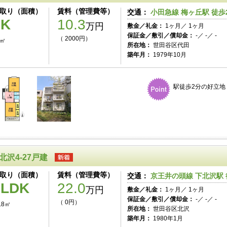
取り（面積）
賃料（管理費等）
交通：
小田急線 梅ヶ丘駅 徒歩
2K
10.3
万円
敷金／礼金：
1ヶ月／ 1ヶ月
保証金／敷引／償却金：
-／ -／ -
（ 2000円）
4㎡
所在地：
世田谷区代田
築年月：
1979年10月
駅徒歩2分の好立地
北沢4-27戸建
取り（面積）
賃料（管理費等）
交通：
京王井の頭線 下北沢駅 
3LDK
22.0
万円
敷金／礼金：
1ヶ月／ 1ヶ月
保証金／敷引／償却金：
-／ -／ -
（ 0円）
.8㎡
所在地：
世田谷区北沢
築年月：
1980年1月