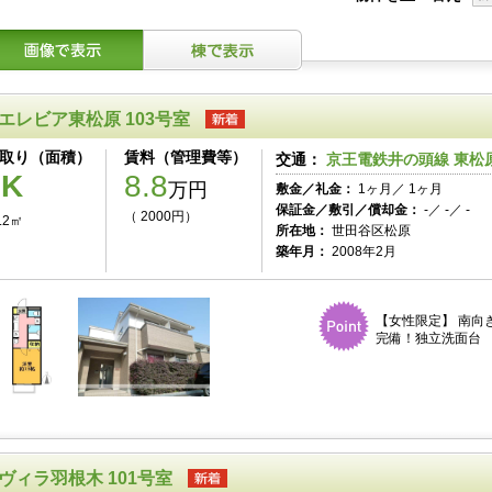
エレビア東松原 103号室
取り（面積）
賃料（管理費等）
交通：
京王電鉄井の頭線 東松原
1K
8.8
万円
敷金／礼金：
1ヶ月／ 1ヶ月
保証金／敷引／償却金：
-／ -／ -
（ 2000円）
.2㎡
所在地：
世田谷区松原
築年月：
2008年2月
【女性限定】 南向
完備！独立洗面台
ヴィラ羽根木 101号室