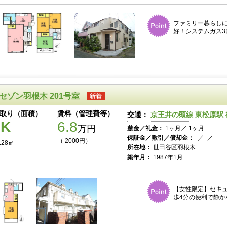
ファミリー暮らし
好！システムガス3
セゾン羽根木 201号室
取り（面積）
賃料（管理費等）
交通：
京王井の頭線 東松原駅 
1K
6.8
万円
敷金／礼金：
1ヶ月／ 1ヶ月
保証金／敷引／償却金：
-／ -／ -
（ 2000円）
.28㎡
所在地：
世田谷区羽根木
築年月：
1987年1月
【女性限定】セキ
歩4分の便利で静か