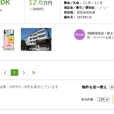
1DK
12.6
万円
敷金／礼金：
1ヶ月／ 1ヶ月
保証金／敷引／償却金：
-／ -／ -
（ 2000円）
3㎡
所在地：
世田谷区松原
築年月：
1973年1月
3階眺望良好！駅ま
街・スーパーも近く
1
結果：6件中1～6件を表示しています
物件を並べ替え
新
表示件数：