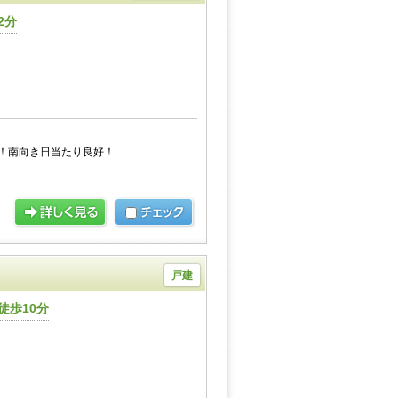
2分
！南向き日当たり良好！
戸建
徒歩10分