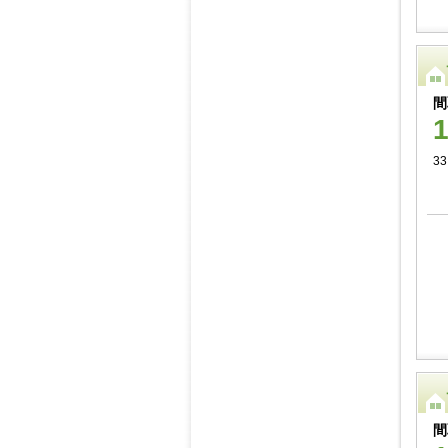
間
3
間