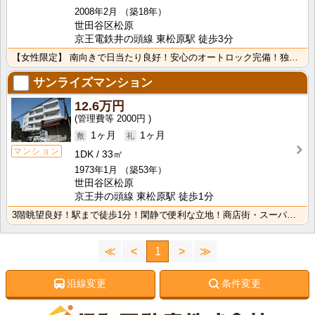
2008年2月
（築18年）
世田谷区松原
京王電鉄井の頭線 東松原駅 徒歩3分
【女性限定】 南向きで日当たり良好！安心のオートロック完備！独立洗面台
サンライズマンション
12.6万円
2000円
1ヶ月
1ヶ月
マンション
1DK
33㎡
1973年1月
（築53年）
世田谷区松原
京王井の頭線 東松原駅 徒歩1分
3階眺望良好！駅まで徒歩1分！閑静で便利な立地！商店街・スーパーも近くて便利です！羽根木公園が近くゆ･･･
≪
<
1
>
≫
沿線変更
条件変更