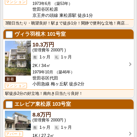
マンション
1973年6月
（築53年）
世田谷区松原
京王井の頭線 東松原駅 徒歩1分
3階日当たり・眺望良好！駅まで徒歩1分！閑静で便利な立地！商店街・スーパーも近くて便利です！羽根木公･･･
ヴィラ羽根木
101号室
10.3万円
2000円
1ヶ月
1ヶ月
2K
34㎡
1979年10月
（築46年）
世田谷区代田
新着
小田急線 梅ヶ丘駅 徒歩2分
マンション
駅徒歩2分の好立地！南向き日当たり良好！
エレビア東松原
103号室
8.8万円
2000円
1ヶ月
1ヶ月
アパート
1K
27.2㎡