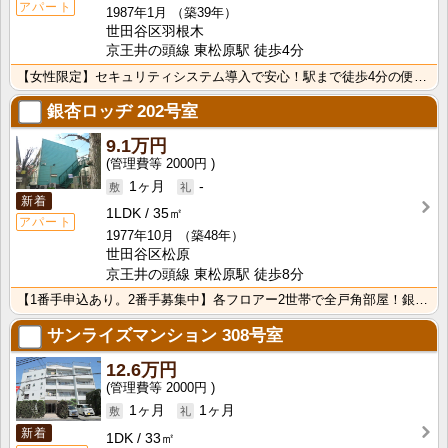
アパート
1987年1月
（築39年）
世田谷区羽根木
京王井の頭線 東松原駅 徒歩4分
【女性限定】セキュリティシステム導入で安心！駅まで徒歩4分の便利で静かな立地！インターネット使用料無･･･
銀杏ロッヂ
202号室
9.1万円
2000円
1ヶ月
-
新着
1LDK
35㎡
アパート
1977年10月
（築48年）
世田谷区松原
京王井の頭線 東松原駅 徒歩8分
【1番手申込あり。2番手募集中】各フロアー2世帯で全戸角部屋！銀杏なみき通りに接した静かな環境
サンライズマンション
308号室
12.6万円
2000円
1ヶ月
1ヶ月
新着
1DK
33㎡