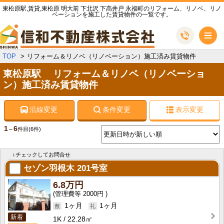
東松原駅,賃貸,東松原 明大前 下北沢 下高井戸 永福町のリフォーム、リノベ、リノ
ベーションを施工した賃貸物件の一覧です。
メ
TOP
リフォーム＆リノベ（リノベーション）施工済み賃貸物件
東松原駅 リフォーム＆リノベ（リノベーショ
ン）施工済み賃貸物件
沿線変更
条件変更
表示変更
1
6
～
件目
(6件)
↓チェックしてお問合せ
セゾン羽根木
201号室
6.8万円
2000円
1ヶ月
1ヶ月
新着
1K
22.28㎡