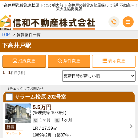
下高井戸駅,賃貸,東松原 下北沢 明大前 下高井戸の賃貸お部屋探しは信和不動産へ！
東大生協提携店
メ
TOP
賃貸物件一覧
下高井戸駅
沿線変更
条件変更
表示変更
1
1
～
件目
(1件)
↓チェックしてお問合せ
サラーム松原
202号室
5.5万円
1000円
1ヶ月
1ヶ月
新着
1R
17.39㎡
アパート
1989年2月
（築37年）