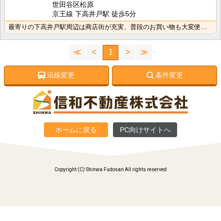
世田谷区松原
京王線 下高井戸駅 徒歩5分
最寄りの下高井戸駅周辺は商店街が充実、普段のお買い物も大変便利です！キッチンはお料理好きに嬉しい2口･･･
≪
<
1
>
≫
沿線変更
条件変更
ホームに戻る
PC向けサイトへ
Copyright (C) Shinwa Fudosan All rights reserved