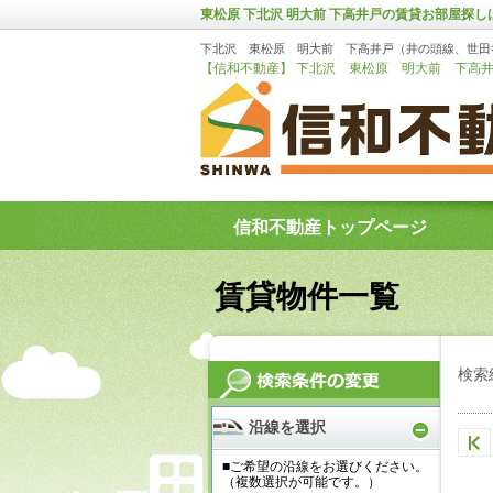
東松原 下北沢 明大前 下高井戸の賃貸お部屋探
下北沢 東松原 明大前 下高井戸（井の頭線、世田
【信和不動産】 下北沢 東松原 明大前 下高井
信和不動産トップページ
賃貸物件一覧
検索
沿線を選択
■ご希望の沿線をお選びください。
（複数選択が可能です。）