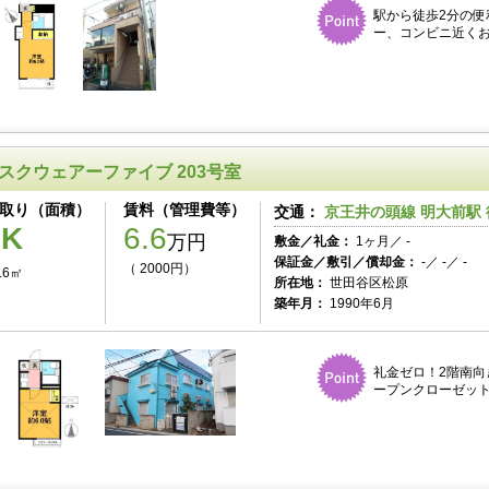
駅から徒歩2分の便
ー、コンビニ近く
スクウェアーファイブ 203号室
取り（面積）
賃料（管理費等）
交通：
京王井の頭線 明大前駅 
1K
6.6
万円
敷金／礼金：
1ヶ月／ -
保証金／敷引／償却金：
-／ -／ -
（ 2000円）
.6㎡
所在地：
世田谷区松原
築年月：
1990年6月
礼金ゼロ！2階南向
ープンクローゼット