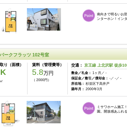
南向きで明るいお
ンターホン！インタ
パークフラッツ 102号室
取り（面積）
賃料（管理費等）
交通：
京王線 上北沢駅 徒歩1
1K
5.8
万円
敷金／礼金：
1ヶ月／ -
保証金／敷引／償却金：
-／ -／ -
（ 2000円）
0㎡
所在地：
杉並区下高井戸
築年月：
2000年3月
ミサワホーム施工
園。開放感あふれ