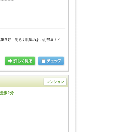
眺望良好！明るく眺望のよいお部屋！イ
！
マンション
徒歩2分