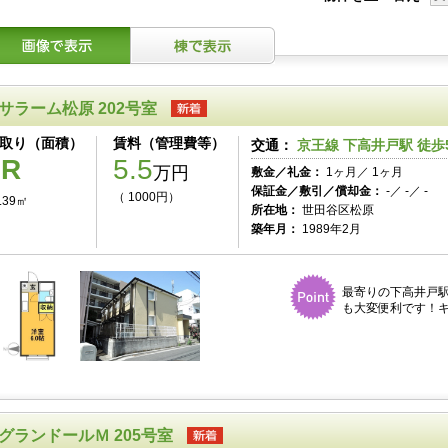
サラーム松原 202号室
取り（面積）
賃料（管理費等）
交通：
京王線 下高井戸駅 徒歩
1R
5.5
万円
敷金／礼金：
1ヶ月／ 1ヶ月
保証金／敷引／償却金：
-／ -／ -
（ 1000円）
.39㎡
所在地：
世田谷区松原
築年月：
1989年2月
最寄りの下高井戸
も大変便利です！キ
グランドールＭ 205号室