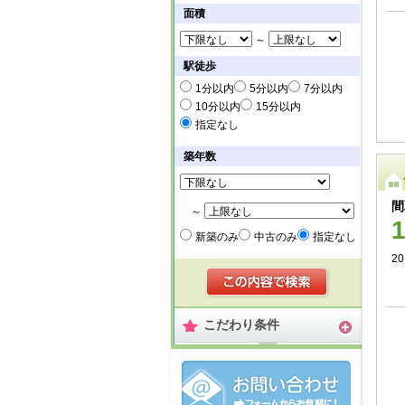
面積
～
駅徒歩
1分以内
5分以内
7分以内
10分以内
15分以内
指定なし
築年数
間
～
新築のみ
中古のみ
指定なし
2
こだわり条件