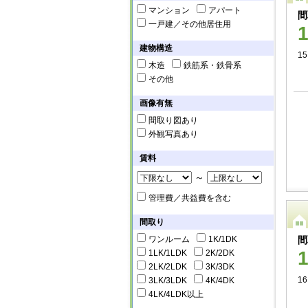
マンション
アパート
間
一戸建／その他居住用
建物構造
1
木造
鉄筋系・鉄骨系
その他
画像有無
間取り図あり
外観写真あり
賃料
～
管理費／共益費を含む
間取り
ワンルーム
1K/1DK
間
1LK/1LDK
2K/2DK
2LK/2LDK
3K/3DK
1
3LK/3LDK
4K/4DK
4LK/4LDK以上