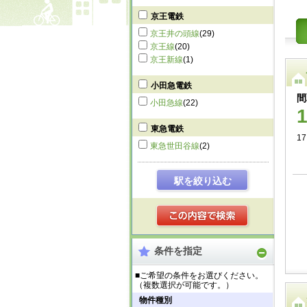
京王電鉄
京王井の頭線
(29)
京王線
(20)
京王新線
(1)
小田急電鉄
間
小田急線
(22)
東急電鉄
17
東急世田谷線
(2)
駅を絞り込む
条件を指定
■ご希望の条件をお選びください。
（複数選択が可能です。）
物件種別