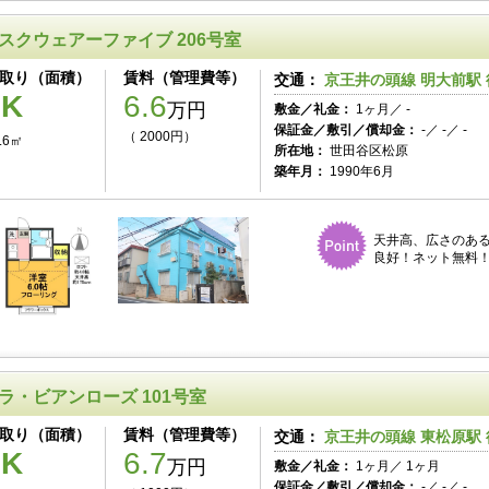
スクウェアーファイブ 206号室
取り（面積）
賃料（管理費等）
交通：
京王井の頭線 明大前駅 
1K
6.6
万円
敷金／礼金：
1ヶ月／ -
保証金／敷引／償却金：
-／ -／ -
（ 2000円）
.6㎡
所在地：
世田谷区松原
築年月：
1990年6月
天井高、広さのあ
良好！ネット無料！
ラ・ビアンローズ 101号室
取り（面積）
賃料（管理費等）
交通：
京王井の頭線 東松原駅 
1K
6.7
万円
敷金／礼金：
1ヶ月／ 1ヶ月
保証金／敷引／償却金：
-／ -／ -