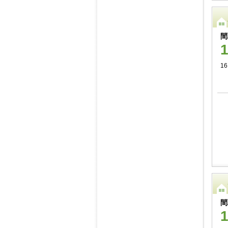
間
16
間