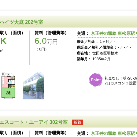
ハイツ大庭 202号室
取り（面積）
賃料（管理費等）
交通：
京王井の頭線 東松原駅 
1K
6.0
万円
敷金／礼金：
1ヶ月／ -
保証金／敷引／償却金：
-／ -／ -
（ 0円）
0㎡
所在地：
世田谷区羽根木
築年月：
1985年2月
礼金なし！明るい
2口ガスコンロ設置
エスコート・ユーアイ 302号室
取り（面積）
賃料（管理費等）
交通：
京王井の頭線 東松原駅 