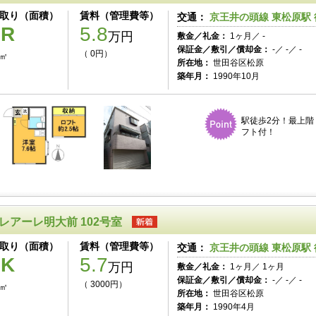
取り（面積）
賃料（管理費等）
交通：
京王井の頭線 東松原駅 
1R
5.8
万円
敷金／礼金：
1ヶ月／ -
保証金／敷引／償却金：
-／ -／ -
（ 0円）
5㎡
所在地：
世田谷区松原
築年月：
1990年10月
駅徒歩2分！最上階
フト付！
レアーレ明大前 102号室
取り（面積）
賃料（管理費等）
交通：
京王井の頭線 東松原駅 
1K
5.7
万円
敷金／礼金：
1ヶ月／ 1ヶ月
保証金／敷引／償却金：
-／ -／ -
（ 3000円）
6㎡
所在地：
世田谷区松原
築年月：
1990年4月