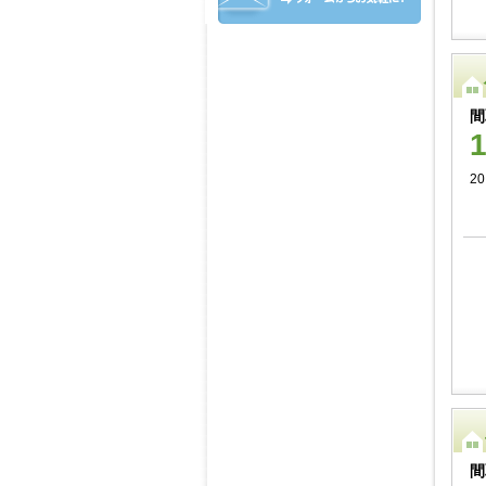
間
2
間