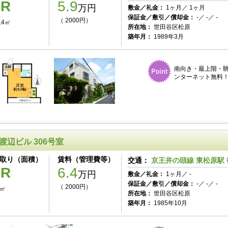
1R
5.9
万円
敷金／礼金：
1ヶ月／ 1ヶ月
保証金／敷引／償却金：
-／ -／ -
（ 2000円）
.4㎡
所在地：
世田谷区松原
築年月：
1989年3月
南向き・最上階・
ンターネット無料
渡辺ビル 306号室
取り（面積）
賃料（管理費等）
交通：
京王井の頭線 東松原駅 
1R
6.4
万円
敷金／礼金：
1ヶ月／ -
保証金／敷引／償却金：
-／ -／ -
（ 2000円）
6㎡
所在地：
世田谷区松原
築年月：
1985年10月