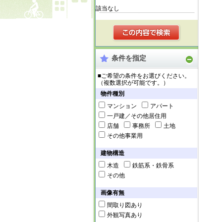
該当なし
条件を指定
■ご希望の条件をお選びください。
（複数選択が可能です。）
物件種別
マンション
アパート
一戸建／その他居住用
店舗
事務所
土地
その他事業用
建物構造
木造
鉄筋系・鉄骨系
その他
画像有無
間取り図あり
外観写真あり