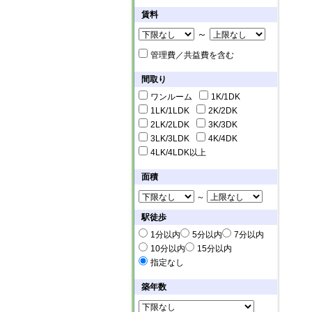
賃料
～
管理費／共益費を含む
間取り
ワンルーム
1K/1DK
1LK/1LDK
2K/2DK
2LK/2LDK
3K/3DK
3LK/3LDK
4K/4DK
4LK/4LDK以上
面積
～
駅徒歩
1分以内
5分以内
7分以内
10分以内
15分以内
指定なし
築年数