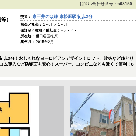
お問い合わせ番号：
s08150
京王井の頭線 東松原駅 徒歩2分
交通：
費等）
敷金／礼金：
1ヶ月 ／ 1ヶ月
保証金／敷引／償却金：
- ／ - ／ -
所在地：
世田谷区松原
築年月：
2015年2月
徒歩2分！おしゃれなヨーロピアンデザイン！ロフト、吹抜などゆとり
コム導入など防犯面も安心！スーパー、コンビニなども近くて便利！8