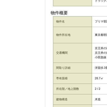
ドラッグス
物件概要
物件名
プリマ世
東京都世
物件所在地
京王井の
交通機関
京王井の
小田急線
間取り詳細
洋室(6.3
専有面積
26.7㎡
所在階／地上階数
2 / 2
建物構造
木造