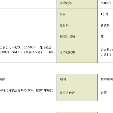
管理費等
5000円
礼金
1ヶ月
更新料
新賃料 
積増し理由
無
駆け付けサービス：16,500円 住宅総合
退去時の
,000円 SAT119（簡易消火器）：6,60
その他費用
ン含む）
契約
期間
契約期間
約時に月額総賃料の60％、以降1年毎に
必須
保証人代行