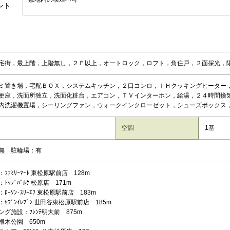
ント
宅街，最上階，上階無し，２Ｆ以上，オートロック，ロフト，角住戸，２面採光，陽
ミ置き場，宅配ＢＯＸ，システムキッチン，２口コンロ，ＩＨクッキングヒーター
便座，洗面所独立，洗面化粧台，エアコン，ＴＶインターホン，給湯，２４時間換
内洗濯機置場，シーリングファン，ウォークインクローゼット，シューズボックス
空調
1基
無 駐輪場：有
ﾌｧﾐﾘｰﾏｰﾄ 東松原駅前店 128m
ﾄｯﾌﾟﾊﾟﾙｹ 松原店 171m
ﾛｰｿﾝ･ｽﾘｰｴﾌ 東松原駅前店 183m
ｾﾌﾞﾝｲﾚﾌﾞﾝ 世田谷東松原駅前店 185m
グ施設：ﾌﾚﾝﾃ明大前 875m
根木公園 650m