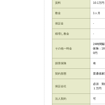
賃料
10.1万円
敷金
1ヶ月
保証金
-
積増し敷金
-
24時間
その他一時金
保険：18
0円
損害保険
有
契約形態
普通借家
必須 契
保証会社
１万円
法人契約
可