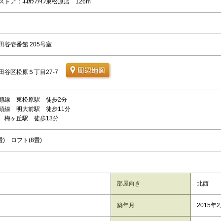
トア：ｺｺｶﾗﾌｧｲﾝ東松原店 126m
田谷壱番館 205号室
田谷区松原５丁目27-7
頭線 東松原駅 徒歩2分
頭線 明大前駅 徒歩11分
 梅ヶ丘駅 徒歩13分
畳) ロフト(8畳)
部屋向き
北西
築年月
2015年