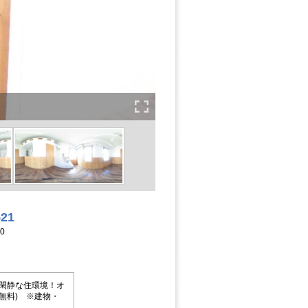
521
0
閑静な住環境！オ
無料) ※建物・