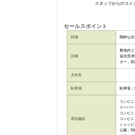
スタッフからのコメ
セールスポイント
特徴
閑静な住
敷地内ゴ
設備
温水洗浄
ター，室
天井高
駐車場
駐車場：
コンビニ：
スーパー：
コンビニ：
周辺施設
コンビニ：
ショッピン
公園：羽