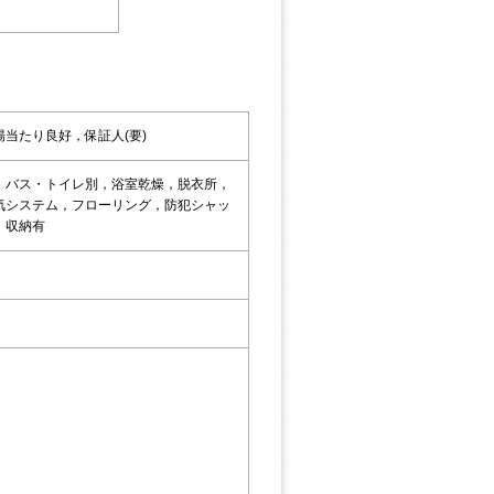
当たり良好，保証人(要)
，バス・トイレ別，浴室乾燥，脱衣所，
気システム，フローリング，防犯シャッ
，収納有