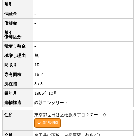
敷引
-
保証金
-
償却金
-
敷引
償却区分
積増し敷金
-
積増し理由
無
間取り
1R
専有面積
16㎡
所在階
3 / 3
築年月
1985年10月
建物構造
鉄筋コンクリート
住所
東京都世田谷区松原５丁目２７ー１０
周辺地図
交通
京王井の頭線 東松原駅 徒歩2分