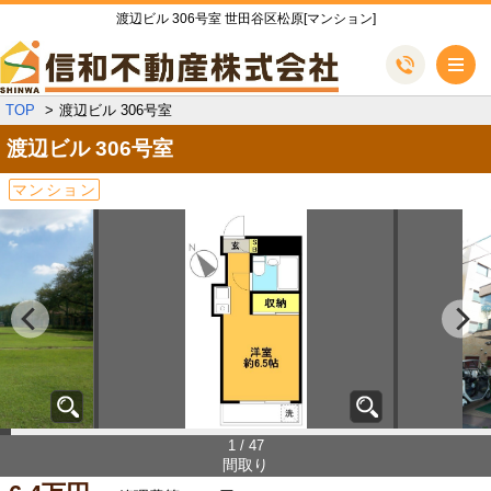
渡辺ビル 306号室 世田谷区松原[マンション]
メ
TOP
渡辺ビル 306号室
渡辺ビル
306号室
マンション
1 / 47
間取り