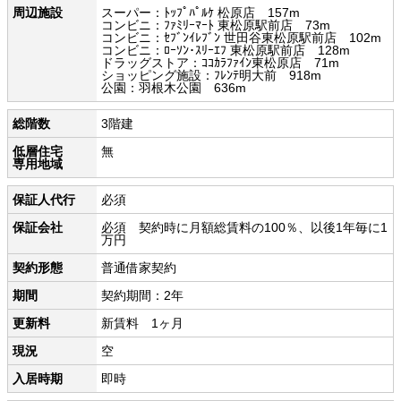
周辺施設
スーパー：ﾄｯﾌﾟﾊﾟﾙｹ 松原店 157m
コンビニ：ﾌｧﾐﾘｰﾏｰﾄ 東松原駅前店 73m
コンビニ：ｾﾌﾞﾝｲﾚﾌﾞﾝ 世田谷東松原駅前店 102m
コンビニ：ﾛｰｿﾝ･ｽﾘｰｴﾌ 東松原駅前店 128m
ドラッグストア：ｺｺｶﾗﾌｧｲﾝ東松原店 71m
ショッピング施設：ﾌﾚﾝﾃ明大前 918m
公園：羽根木公園 636m
総階数
3階建
低層住宅
無
専用地域
保証人代行
必須
保証会社
必須 契約時に月額総賃料の100％、以後1年毎に1
万円
契約形態
普通借家契約
期間
契約期間：2年
更新料
新賃料 1ヶ月
現況
空
入居時期
即時