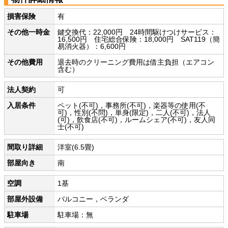
損害保険
有
その他一時金
鍵交換代：22,000円 24時間駆けつけサービス：
16,500円 住宅総合保険：18,000円 SAT119（簡
易消火器）：6,600円
その他費用
退去時のクリーニング費用は借主負担（エアコン
含む）
法人契約
可
入居条件
ペット(不可)，事務所(不可)，楽器等の使用(不
可)，性別(不問)，単身(限定)，二人(不可)，法人
(可)，飲食店(不可)，ルームシェア(不可)，友人同
士(不可)
間取り詳細
洋室(6.5畳)
部屋向き
南
空調
1基
部屋外設備
バルコニー，ベランダ
駐車場
駐車場：無