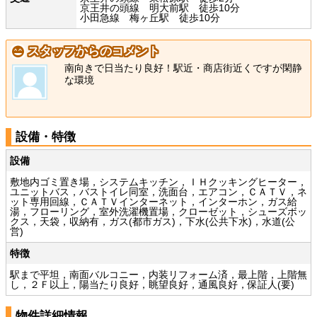
京王井の頭線 明大前駅 徒歩10分
小田急線 梅ヶ丘駅 徒歩10分
スタッフからのコメント
南向きで日当たり良好！駅近・商店街近くですが閑静
な環境
設備・特徴
設備
敷地内ゴミ置き場，システムキッチン，ＩＨクッキングヒーター，
ユニットバス，バストイレ同室，洗面台，エアコン，ＣＡＴＶ，ネ
ット専用回線，ＣＡＴＶインターネット，インターホン，ガス給
湯，フローリング，室外洗濯機置場，クローゼット，シューズボッ
クス，天袋，収納有，ガス(都市ガス)，下水(公共下水)，水道(公
営)
特徴
駅まで平坦，南面バルコニー，内装リフォーム済，最上階，上階無
し，２Ｆ以上，陽当たり良好，眺望良好，通風良好，保証人(要)
物件詳細情報